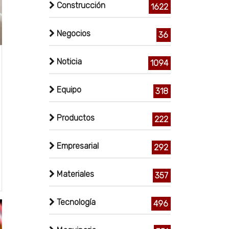
Construcción
1622
Negocios
36
Noticia
1094
Equipo
318
Productos
222
Empresarial
292
Materiales
357
Tecnología
496