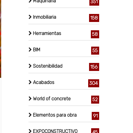
Maquinaria
351
Inmobiliaria
158
Herramientas
58
BIM
55
Sostenibilidad
156
Acabados
304
World of concrete
52
Elementos para obra
91
EXPOCONSTRUCTIVO
45