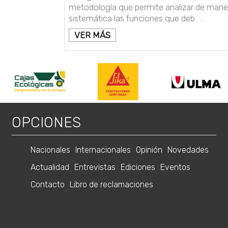
metodología que permite analizar de mane
sistemática las funciones que deb . . .
VER MÁS
OPCIONES
Nacionales
Internacionales
Opinión
Novedades
Actualidad
Entrevistas
Ediciones
Eventos
Contacto
Libro de reclamaciones