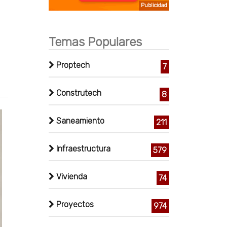
Publicidad
Temas Populares
Proptech
7
Construtech
8
Saneamiento
211
Infraestructura
579
Vivienda
74
Proyectos
974