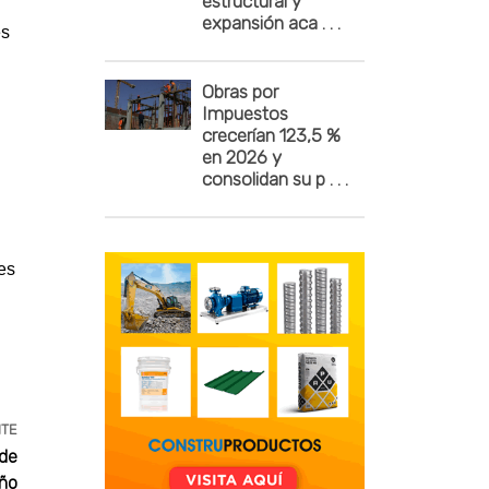
estructural y
expansión aca . . .
es
Obras por
Impuestos
crecerían 123,5 %
en 2026 y
consolidan su p . . .
es
NTE
 de
año