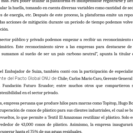
 más. Para poder utilizar la plataforma es indispensable registrarse y lle
lcular la huella, tomando en cuenta diversas variables como cantidad de se
s de energía, etc. Después de este proceso, la plataforma emite un repo
as acciones de mitigación durante un periodo de tiempo podemos volve
ción.
l sector público y privado podemos empezar a recibir un reconocimiento 
imático. Este reconocimiento sirve a las empresas para destacarse de
sumamos al sueño de ser un país carbono neutral”, apunta la titular 
del Embajador de Suiza, también contó con la participación de especialis
nte del Pacto Global ONU de
Chile; Carlos Mario Caro, Gerente General
 la Fundación Futuro Ecuador; entre muchos otros que compartieron 
tenibilidad en el sector privado.
onas, empresa peruana que produce hilos para marcas como Topitop, Hugo Bo
peración de conos de plástico para sus clientes industriales, el cual se b
vueltos, lo que permite a Textil El Amazonas reutilizar el plástico. Solo e
rededor de 43,000 conos de plástico. Asimismo, la empresa inaugurará
cuperar hasta el 75% de sus aguas residuales.