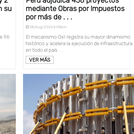
y 2
Perú adjudica 438 proyectos
n su
mediante Obras por Impuestos
por más de . . .
05/Aug/2026 5:08pm
de 96
El mecanismo OxI registra su mayor dinamismo
histórico y acelera la ejecución de infraestructura
en todo el país . . .
VER MÁS