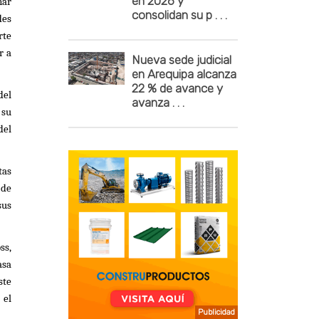
en 2026 y
nar
consolidan su p . . .
des
rte
r a
Nueva sede judicial
en Arequipa alcanza
22 % de avance y
del
avanza . . .
 su
del
tas
 de
sus
ss,
asa
ste
 el
Publicidad