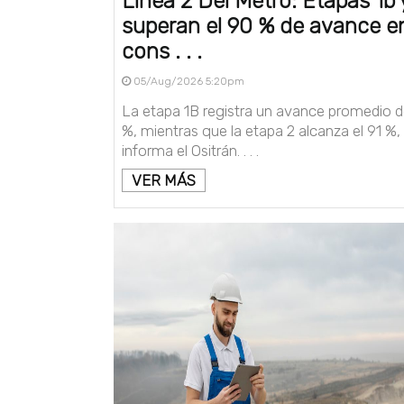
Línea 2 Del Metro: Etapas 1b 
superan el 90 % de avance e
cons . . .
05/Aug/2026 5:20pm
La etapa 1B registra un avance promedio 
%, mientras que la etapa 2 alcanza el 91 %,
informa el Ositrán. . . .
VER MÁS