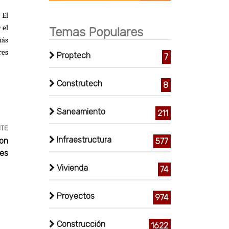
 El
 el
Temas Populares
más
res
Proptech
7
Construtech
8
Saneamiento
211
NTE
Infraestructura
con
577
nes
Vivienda
74
Proyectos
974
Construcción
1622