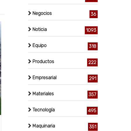
Negocios
36
Noticia
1093
Equipo
318
Productos
222
Empresarial
291
Materiales
357
Tecnología
495
Maquinaria
351