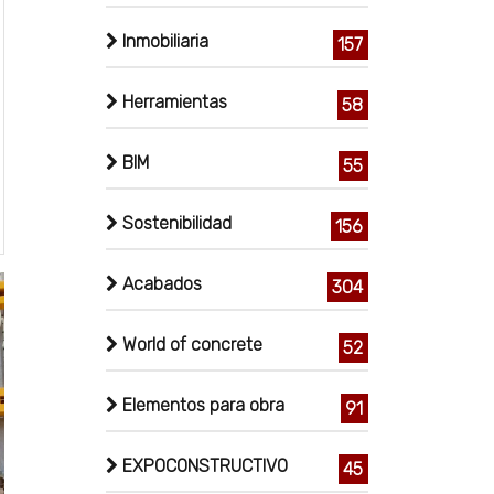
Inmobiliaria
157
Herramientas
58
BIM
55
Sostenibilidad
156
Acabados
304
World of concrete
52
Elementos para obra
91
EXPOCONSTRUCTIVO
45