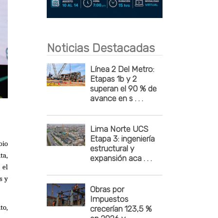
Publicidad
Noticias Destacadas
Línea 2 Del Metro:
Etapas 1b y 2
superan el 90 % de
avance en s . . .
Lima Norte UCS
Etapa 3: ingeniería
bio
estructural y
ta,
expansión aca . . .
 el
s y
Obras por
Impuestos
to,
crecerían 123,5 %