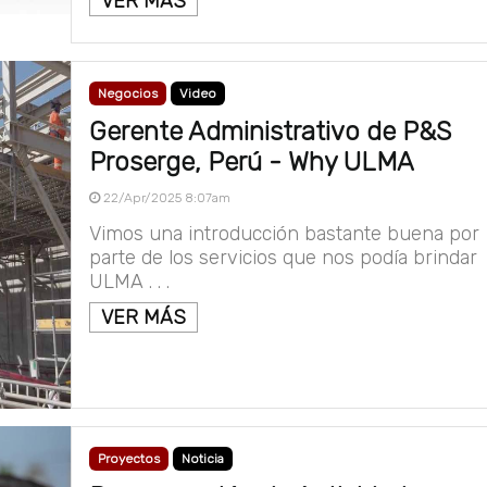
VER MÁS
Negocios
Video
Gerente Administrativo de P&S
Proserge, Perú - Why ULMA
22/Apr/2025 8:07am
Vimos una introducción bastante buena por
parte de los servicios que nos podía brindar
ULMA . . .
VER MÁS
Proyectos
Noticia