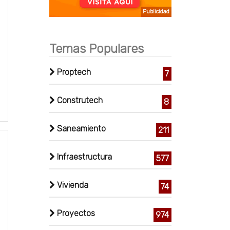
Publicidad
Temas Populares
Proptech
7
Construtech
8
Saneamiento
211
Infraestructura
577
Vivienda
74
Proyectos
974