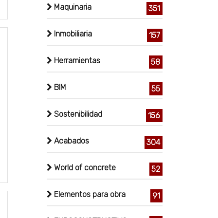
Maquinaria
351
Inmobiliaria
157
Herramientas
58
BIM
55
Sostenibilidad
156
Acabados
304
World of concrete
52
Elementos para obra
91