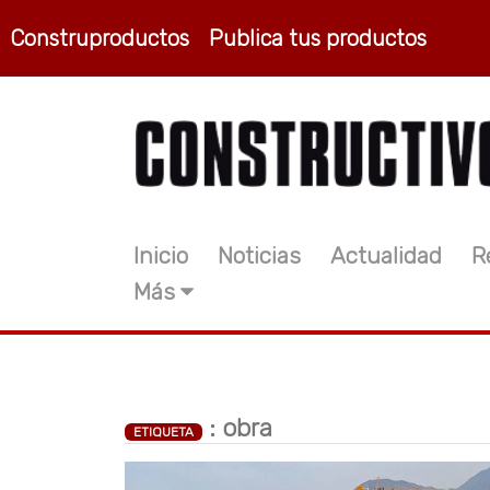
Construproductos
Publica tus productos
Inicio
Noticias
Actualidad
R
Más
: obra
ETIQUETA